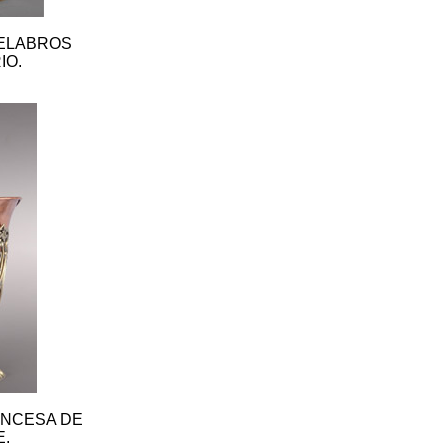
DELABROS
IO.
ANCESA DE
.