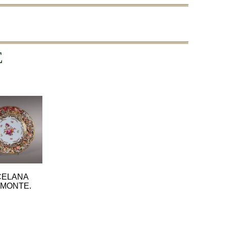
E
CELANA
IMONTE.