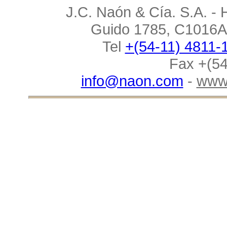
J.C. Naón & Cía. S.A. - 
Guido 1785, C1016AA
Tel
+(54-11) 4811-
Fax +(54
info@naon.com
-
www