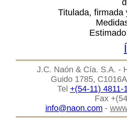
d
Titulada, firmada
Medidas
Estimado
J.C. Naón & Cía. S.A. - 
Guido 1785, C1016AA
Tel
+(54-11) 4811-
Fax +(54
info@naon.com
-
www