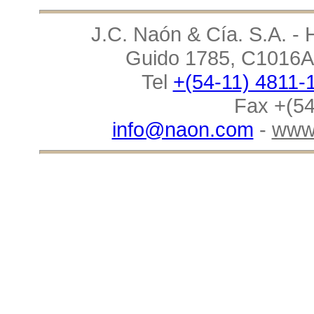
J.C. Naón & Cía. S.A. - 
Guido 1785, C1016AA
Tel
+(54-11) 4811-
Fax +(54
info@naon.com
-
www