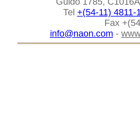
Guido 1785, C1016AA
Tel
+(54-11) 4811-
Fax +(54
info@naon.com
-
www