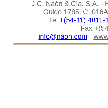
J.C. Naón & Cía. S.A. - 
Guido 1785, C1016AA
Tel
+(54-11) 4811-
Fax +(54
info@naon.com
-
www