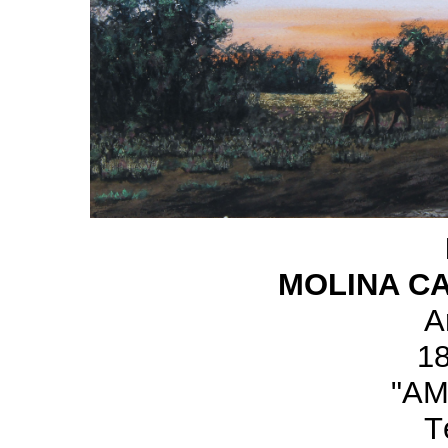
MOLINA CA
A
1
"A
T