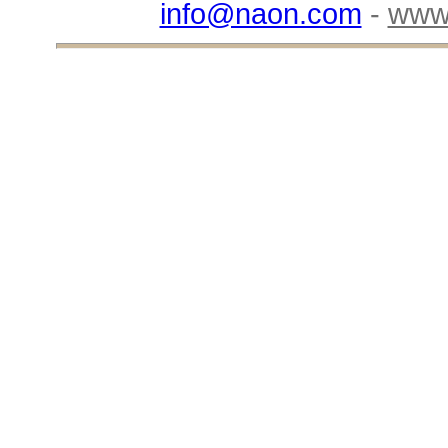
info@naon.com
-
www