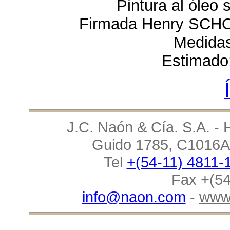
Pintura al óleo 
Firmada Henry SCHOU
Medidas
Estimado
J.C. Naón & Cía. S.A. - 
Guido 1785, C1016AA
Tel
+(54-11) 4811-
Fax +(54
info@naon.com
-
www