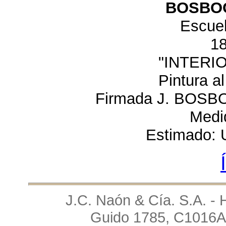
BOSBOO
Escue
1
"INTERIO
Pintura al
Firmada J. BOSBOO
Medi
Estimado: 
J.C. Naón & Cía. S.A. - 
Guido 1785, C1016AA