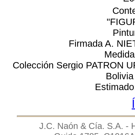
Cont
"FIGU
Pintu
Firmada A. NIET
Medida
Colección Sergio PATRON U
Bolivi
Estimado
J.C. Naón & Cía. S.A. - 