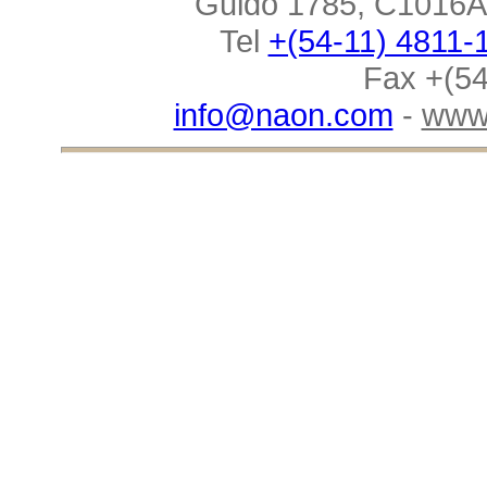
Guido 1785, C1016AA
Tel
+(54-11) 4811-
Fax +(54
info@naon.com
-
www