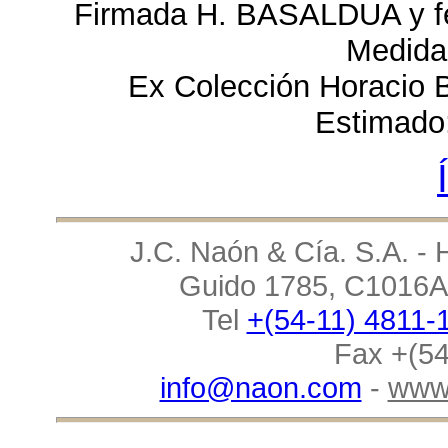
Firmada H. BASALDUA y fec
Medida
Ex Colección Horaci
Estimado
J.C. Naón & Cía. S.A. - 
Guido 1785, C1016AA
Tel
+(54-11) 4811-
Fax +(54
info@naon.com
-
www