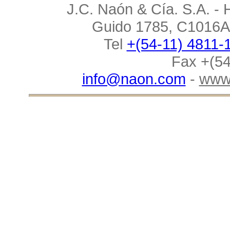
J.C. Naón & Cía. S.A. - 
Guido 1785, C1016AA
Tel
+(54-11) 4811-
Fax +(54
info@naon.com
-
www