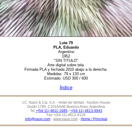
Lote 79
PLA, Eduardo
Argentino
1952
"SIN TITULO"
Arte digital sobre tela.
Firmada PLA y fechada 2010 abajo a la derecha.
Medidas: 79 x 133 cm
Estimado: USD 300 / 600
Índice
J.C. Naón & Cía. S.A. - Hotel de Ventas - Auction House
Guido 1785, C1016AAE Buenos Aires, Argentina
Tel
+(54-11) 4811-1685
/
+(54-11) 4813-4943
Fax +(54-11) 4812-6129
info@naon.com
-
www.naon.com
-
Home / Principal