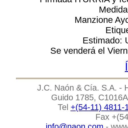
Medida
Manzione Ayca
Etiqu
Estimado: 
Se venderá el Vier
J.C. Naón & Cía. S.A. - 
Guido 1785, C1016AA
Tel
+(54-11) 4811-
Fax +(54
info@naon.com
-
www