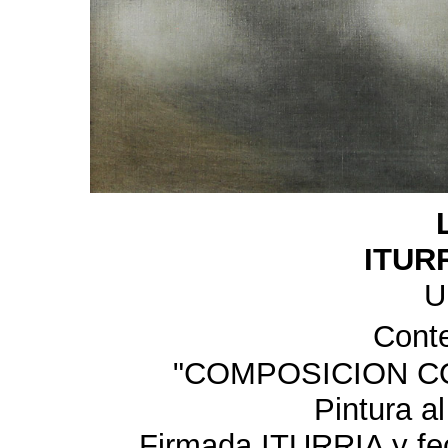
ITURR
U
Cont
"COMPOSICION CO
Pintura al
Firmada ITURRIA y fec