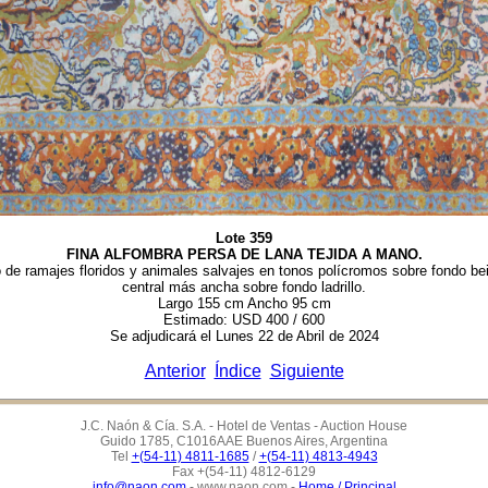
Lote 359
FINA ALFOMBRA PERSA DE LANA TEJIDA A MANO.
e ramajes floridos y animales salvajes en tonos polícromos sobre fondo beig
central más ancha sobre fondo ladrillo.
Largo 155 cm Ancho 95 cm
Estimado: USD 400 / 600
Se adjudicará el Lunes 22 de Abril de 2024
Anterior
Índice
Siguiente
J.C. Naón & Cía. S.A. - Hotel de Ventas - Auction House
Guido 1785, C1016AAE Buenos Aires, Argentina
Tel
+(54-11) 4811-1685
/
+(54-11) 4813-4943
Fax +(54-11) 4812-6129
info@naon.com
-
www.naon.com
-
Home / Principal