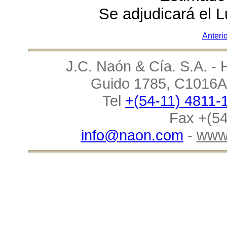
Se adjudicará el L
Anterio
J.C. Naón & Cía. S.A. - 
Guido 1785, C1016AA
Tel
+(54-11) 4811-
Fax +(54
info@naon.com
-
www