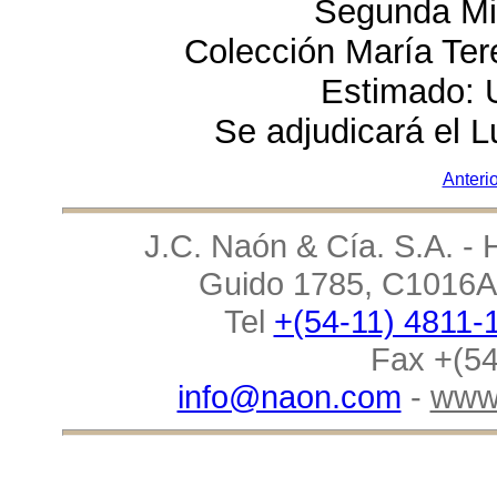
Segunda Mit
Colección María T
Estimado: 
Se adjudicará el L
Anterio
J.C. Naón & Cía. S.A. - 
Guido 1785, C1016AA
Tel
+(54-11) 4811-
Fax +(54
info@naon.com
-
www