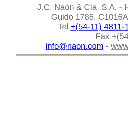
J.C. Naón & Cía. S.A. - 
Guido 1785, C1016AA
Tel
+(54-11) 4811-
Fax +(54
info@naon.com
-
www