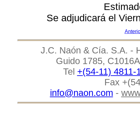
Estimad
Se adjudicará el Vie
Anterio
J.C. Naón & Cía. S.A. - 
Guido 1785, C1016AA
Tel
+(54-11) 4811-
Fax +(54
info@naon.com
-
www